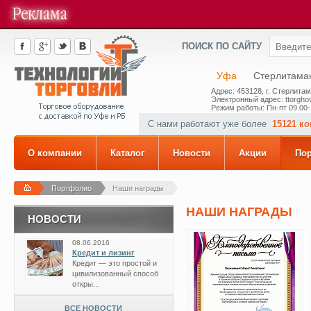
ПОИСК ПО САЙТУ
Уфа
Стерлитама
Адрес: 453128, г. Стерлитам
Электронный адрес: ttorghov
Режим работы: Пн-пт 09.00-
С нами работают уже более
15121 к
О компании
Каталог
Новости
Акции
По
Портфолио
Наши награды
НАШИ НАГРАДЫ
НОВОСТИ
08.06.2016
Кредит и лизинг
Кредит — это простой и
цивилизованный способ
откры...
ВСЕ НОВОСТИ