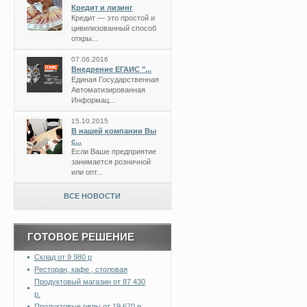
Кредит и лизинг
Кредит — это простой и
цивилизованный способ
откры...
07.06.2016
Внедрение ЕГАИС "...
Единая Государственная
Автоматизированная
Информац...
15.10.2015
В нашей компании Вы
с...
Если Ваше предприятие
занимается розничной
или опт...
ВСЕ НОВОСТИ
ГОТОВОЕ РЕШЕНИЕ
Склад от 9 980 р
Ресторан, кафе , столовая
Продуктовый магазин от 87 430
р.
Продуктовые ряды от 19 670 р