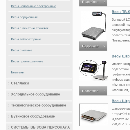
Подробнее
Весы напольные электронные
Весы ТВ-S
Весы порционные
Большой LC
фоновой под
Весы с печатью этикеток
аккумулятор
область тем
Весы лабораторные
Повышенная 
Подробнее
Весы счетные
Весы Штри
Весы промышленные
Имеют конт
подсветкой
Безмены
графический
информации
Стеллажи
обычных сег
клавишная, п
Подробнее
Холодильное оборудование
Весы Штри
Технологическое оборудование
фасовочные,
г, тара=0,6 
Бутиковое оборудование
кг,платф.32
220,РТ-10..
СИСТЕМЫ ВЫЗОВА ПЕРСОНАЛА