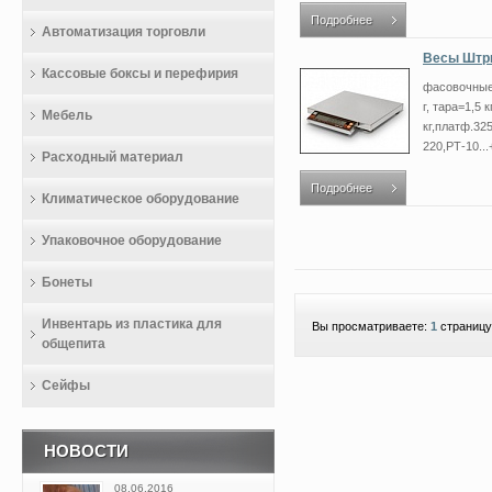
Подробнее
Автоматизация торговли
Весы Штри
Кассовые боксы и перефирия
фасовочные,
г, тара=1,5 
Мебель
кг,платф.32
220,РТ-10..
Расходный материал
Подробнее
Климатическое оборудование
Упаковочное оборудование
Бонеты
Инвентарь из пластика для
Вы просматриваете:
1
страницу
общепита
Сейфы
НОВОСТИ
08.06.2016