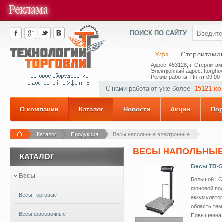
ПОИСК ПО САЙТУ
Уфа
Стерлитама
Адрес: 453128, г. Стерлитам
Электронный адрес: ttorghov
Режим работы: Пн-пт 09.00-
С нами работают уже более
15121 к
О компании
Каталог
Новости
Акции
По
Каталог
Продукция
Весы напольные электронные
ВЕСЫ НАПОЛЬНЫЕ
КАТАЛОГ
Весы ТВ-S
Весы
Большой LC
фоновой под
Весы торговые
аккумулятор
область тем
Весы фасовочные
Повышенная 