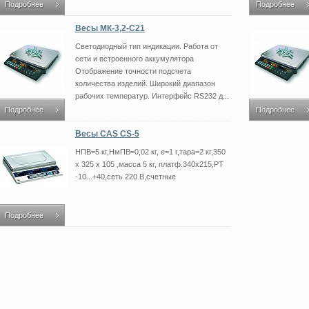
Подробнее
Подробнее
Весы МК-3,2-С21
Светодиодный тип индикации. Работа от
сети и встроенного аккумулятора
Отображение точности подсчета
количества изделий. Широкий диапазон
рабочих температур. Интерфейс RS232 д...
Подробнее
Подробнее
Весы CAS CS-5
НПВ=5 кг,НмПВ=0,02 кг, е=1 г,тара=2 кг,350
х 325 х 105 ,масса 5 кг, платф.340х215,РТ
-10...+40,сеть 220 В,счетные
Подробнее