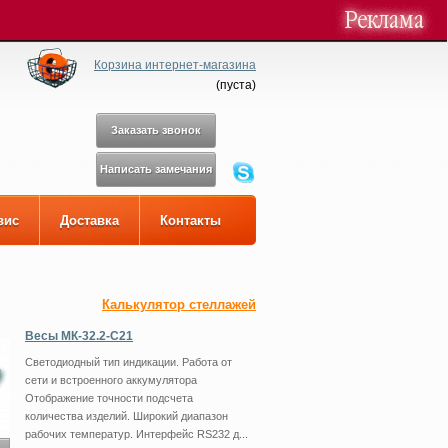
Корзина интернет-магазина
(
пуста
)
Заказать звонок
Написать замечания
вис
Доставка
Контакты
Калькулятор стеллажей
Весы МК-32.2-C21
Светодиодный тип индикации. Работа от
сети и встроенного аккумулятора
Отображение точности подсчета
количества изделий. Широкий диапазон
рабочих температур. Интерфейс RS232 д...