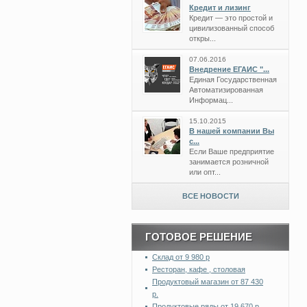
Кредит и лизинг
Кредит — это простой и
цивилизованный способ
откры...
07.06.2016
Внедрение ЕГАИС "...
Единая Государственная
Автоматизированная
Информац...
15.10.2015
В нашей компании Вы
с...
Если Ваше предприятие
занимается розничной
или опт...
ВСЕ НОВОСТИ
ГОТОВОЕ РЕШЕНИЕ
Склад от 9 980 р
Ресторан, кафе , столовая
Продуктовый магазин от 87 430
р.
Продуктовые ряды от 19 670 р