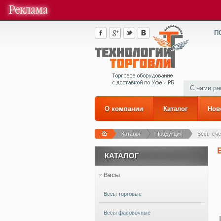
П
С нами р
О компании
Каталог
Нов
Каталог
Продукция
Весы сч
КАТАЛОГ
Весы
Весы торговые
Весы фасовочные