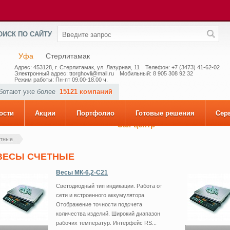
ОИСК ПО САЙТУ
Уфа
Стерлитамак
Адрес: 453128, г. Стерлитамак, ул. Лазурная, 11
Телефон: +7 (3473) 41-62-02
Электронный адрес: ttorghovli@mail.ru
Мобильный: 8 905 308 92 32
Режим работы: Пн-пт 09.00-18.00 ч.
аботают уже более
15121 компаний
ости
Акции
Портфолио
Готовые решения
Сер
Call-центр
етные
ВЕСЫ СЧЕТНЫЕ
Весы МК-6,2-С21
Светодиодный тип индикации. Работа от
сети и встроенного аккумулятора
Отображение точности подсчета
количества изделий. Широкий диапазон
рабочих температур. Интерфейс RS...