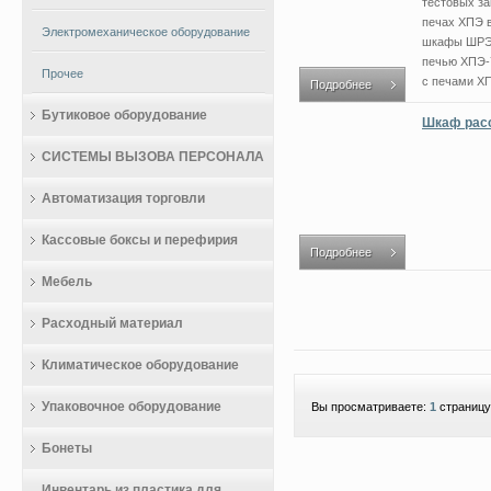
тестовых за
печах ХПЭ 
Электромеханическое оборудование
шкафы ШРЭ.
печью ХПЭ-7
Прочее
с печами ХПЭ
Подробнее
Бутиковое оборудование
Шкаф расс
СИСТЕМЫ ВЫЗОВА ПЕРСОНАЛА
Автоматизация торговли
Кассовые боксы и перефирия
Подробнее
Мебель
Расходный материал
Климатическое оборудование
Упаковочное оборудование
Вы просматриваете:
1
страницу
Бонеты
Инвентарь из пластика для