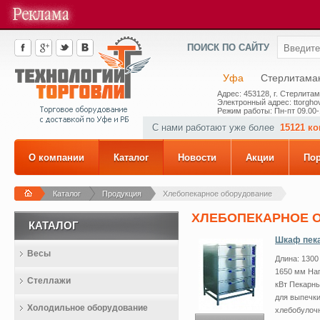
ПОИСК ПО САЙТУ
Уфа
Стерлитама
Адрес: 453128, г. Стерлитам
Электронный адрес: ttorghov
Режим работы: Пн-пт 09.00-
С нами работают уже более
15121 к
О компании
Каталог
Новости
Акции
По
Каталог
Продукция
Хлебопекарное оборудование
ХЛЕБОПЕКАРНОЕ 
КАТАЛОГ
Шкаф пека
Весы
Длина: 1300
1650 мм Нап
Стеллажи
кВт Пекарн
для выпечки
Холодильное оборудование
хлебобулоч