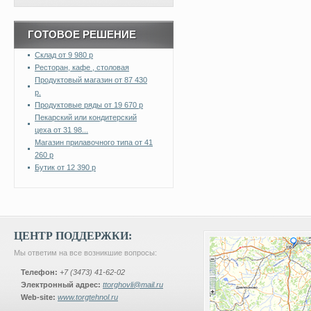
ГОТОВОЕ РЕШЕНИЕ
Склад от 9 980 р
Ресторан, кафе , столовая
Продуктовый магазин от 87 430
р.
Продуктовые ряды от 19 670 р
Пекарский или кондитерский
цеха от 31 98...
Магазин прилавочного типа от 41
260 р
Бутик от 12 390 р
ЦЕНТР ПОДДЕРЖКИ:
Мы ответим на все возникшие вопросы:
Телефон:
+7 (3473) 41-62-02
Электронный адрес:
ttorghovli@mail.ru
Web-site:
www.torgtehnol.ru