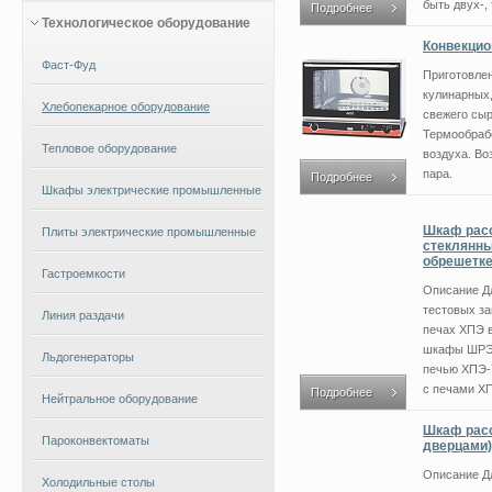
быть двух-, т
Подробнее
Технологическое оборудование
Конвекцио
Фаст-Фуд
Приготовле
кулинарных,
Хлебопекарное оборудование
свежего сыр
Термообрабо
Тепловое оборудование
воздуха. Во
пара.
Подробнее
Шкафы электрические промышленные
Шкаф расс
Плиты электрические промышленные
стеклянны
обрешетк
Гастроемкости
Описание Д
тестовых за
Линия раздачи
печах ХПЭ 
шкафы ШРЭ.
Льдогенераторы
печью ХПЭ-7
с печами ХПЭ
Подробнее
Нейтральное оборудование
Шкаф расс
Пароконвектоматы
дверцами)
Описание Д
Холодильные столы