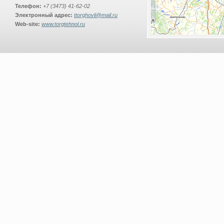
Телефон:
+7 (3473) 41-62-02
Электронный адрес:
ttorghovli@mail.ru
Web-site:
www.torgtehnol.ru