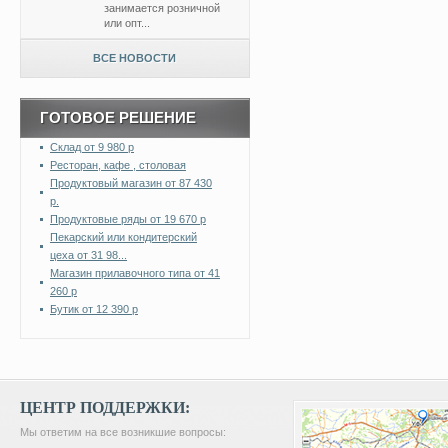
занимается розничной
или опт...
ВСЕ НОВОСТИ
ГОТОВОЕ РЕШЕНИЕ
Склад от 9 980 р
Ресторан, кафе , столовая
Продуктовый магазин от 87 430
р.
Продуктовые ряды от 19 670 р
Пекарский или кондитерский
цеха от 31 98...
Магазин прилавочного типа от 41
260 р
Бутик от 12 390 р
ЦЕНТР ПОДДЕРЖКИ:
Мы ответим на все возникшие вопросы: