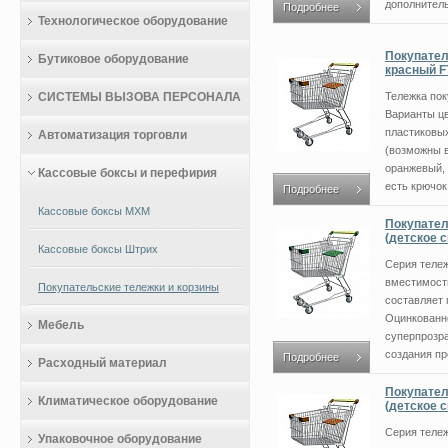
дополнитель
Подробнее
Технологическое оборудование
Покупател
Бутиковое оборудование
красный F
СИСТЕМЫ ВЫЗОВА ПЕРСОНАЛА
Тележка пок
Варианты ц
пластиковых
Автоматизация торговли
(возможны в
оранжевый, 
Кассовые боксы и перефирия
есть крючок 
Подробнее
Кассовые боксы МХМ
Покупател
(детское 
Кассовые боксы Штрих
Серия теле
вместимости
Покупательские тележки и корзины
составляет 
Оцинкованн
Мебель
суперпрозр
создания про
Подробнее
Расходный материал
Покупател
Климатическое оборудование
(детское 
Серия теле
Упаковочное оборудование