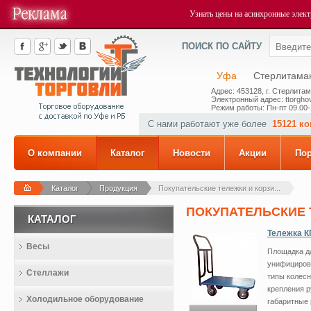
Узнать цены на асинхронные элек
ПОИСК ПО САЙТУ
Уфа
Стерлитама
Адрес: 453128, г. Стерлитам
Электронный адрес: ttorghov
Режим работы: Пн-пт 09.00-
С нами работают уже более
15121 к
О компании
Каталог
Новости
Акции
По
Каталог
Продукция
Покупательские тележки и корзи...
ПОКУПАТЕЛЬСКИЕ 
КАТАЛОГ
Тележка К
Весы
Площадка д
унифициров
Стеллажи
типы колесн
крепления р
Холодильное оборудование
габаритные