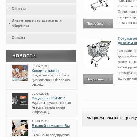
вместимости
составляет 
Бонеты
Оцинкованн
суперпрозр
Инвентарь из пластика для
создания про
Подробнее
общепита
Сейфы
Покупател
детским с
гальваничес
НОВОСТИ
двухслойны
лаком, кото
08.06.2016
антикорроз
Кредит и лизинг
привлекате
Кредит — это простой и
долговечные 
Подробнее
цивилизованный способ
откры...
07.06.2016
Внедрение ЕГАИС "...
Единая Государственная
Автоматизированная
Информац...
Вы просматриваете:
1
страницу
15.10.2015
В нашей компании Вы
с...
Если Ваше предприятие