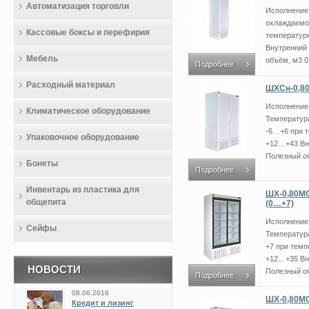
Автоматизация торговли
Исполнение
охлаждаемо
Кассовые боксы и перефирия
температур
Внутренний 
Мебель
объём, м3 0
Подробнее
Расходный материал
ШХСн-0,80
Исполнение
Климатическое оборудование
Температур
-6…+6 при 
Упаковочное оборудование
+12…+43 Вн
Полезный об
Бонеты
Подробнее
Инвентарь из пластика для
ШХ-0,80МС
общепита
(0…+7)
Исполнение 
Сейфы
Температур
+7 при тем
+12…+35 Вн
НОВОСТИ
Полезный об
Подробнее
08.06.2016
ШХ-0,80МС
Кредит и лизинг