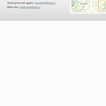
Электронный адрес:
ttorghovli@mail.ru
Web-site:
www.torgtehnol.ru