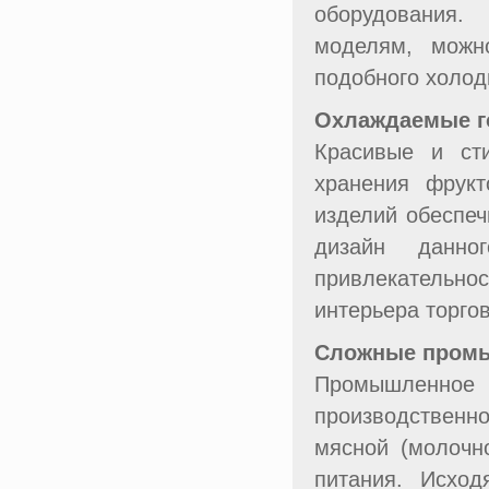
оборудования
моделям, можн
подобного холод
Охлаждаемые г
Красивые и ст
хранения фрукт
изделий обеспеч
дизайн данно
привлекательно
интерьера торго
Сложные промы
Промышленное
производственн
мясной (молочн
питания. Исход