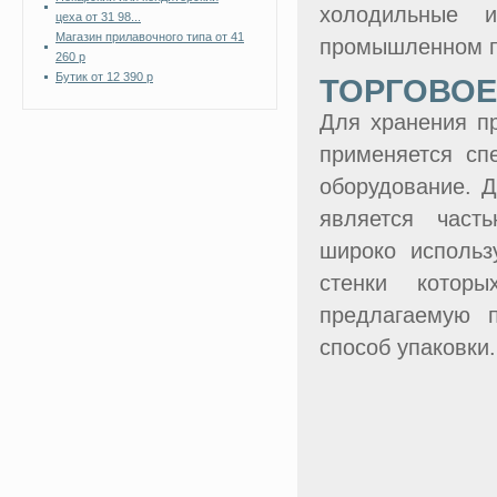
холодильные 
цеха от 31 98...
Магазин прилавочного типа от 41
промышленном пр
260 р
Бутик от 12 390 р
ТОРГОВОЕ
Для хранения пр
применяется сп
оборудование. 
является част
широко использ
стенки которы
предлагаемую п
способ упаковки