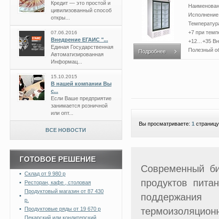
Кредит — это простой и
Наименован
цивилизованный способ
Исполнение 
откры...
Температур
+7 при тем
07.06.2016
Внедрение ЕГАИС "...
+12…+35 Вн
Единая Государственная
Полезный об
Подробнее
Автоматизированная
Информац...
15.10.2015
В нашей компании Вы
с...
Если Ваше предприятие
занимается розничной
или опт...
Вы просматриваете:
1
страницу
ВСЕ НОВОСТИ
ГОТОВОЕ РЕШЕНИЕ
Современный би
Склад от 9 980 р
продуктов питан
Ресторан, кафе , столовая
Продуктовый магазин от 87 430
поддержания
р.
Продуктовые ряды от 19 670 р
термоизоляцио
Пекарский или кондитерский