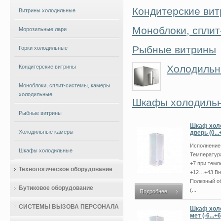
Кондитерские ви
Витрины холодильные
Моноблоки, сплит
Морозильные лари
Рыбные витрины
Горки холодильные
Холодильн
Кондитерские витрины
Моноблоки, сплит-системы, камеры
холодильные
Шкафы холодиль
Рыбные витрины
Шкаф холо
Холодильные камеры
дверь (0...
Исполнение
Шкафы холодильные
Температур
+7 при тем
Технологическое оборудование
+12…+43 Вн
Полезный о
Бутиковое оборудование
(...
Подробнее
СИСТЕМЫ ВЫЗОВА ПЕРСОНАЛА
Шкаф хол
мет (-6...+6