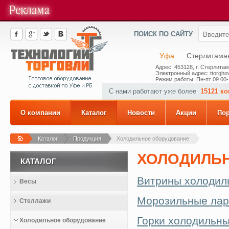
ПОИСК ПО САЙТУ
Уфа
Стерлитама
Адрес: 453128, г. Стерлитам
Электронный адрес: ttorghov
Режим работы: Пн-пт 09.00-
С нами работают уже более
15121 к
О компании
Каталог
Новости
Акции
По
Каталог
Продукция
Холодильное оборудование
ХОЛОДИЛЬ
КАТАЛОГ
Витрины холодил
Весы
Морозильные лар
Стеллажи
Горки холодильн
Холодильное оборудование