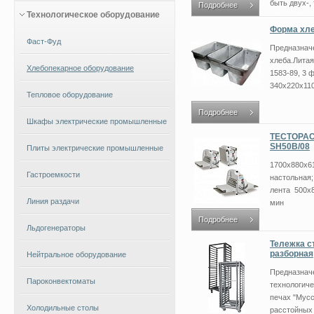
быть двух-, 
Подробнее
Технологическое оборудование
Форма хле
Фаст-Фуд
Предназнач
хлеба.Лита
Хлебопекарное оборудование
1583-89, 3 
340х220х110,
Тепловое оборудование
Подробнее
Шкафы электрические промышленные
ТЕСТОРАС
SH50В/08
Плиты электрические промышленные
1700х880х61
Гастроемкости
настольная;
лента 500х8
Линия раздачи
мин
Подробнее
Льдогенераторы
Тележка с
разборная
Нейтральное оборудование
Предназначе
Пароконвектоматы
технологиче
печах "Мусс
Холодильные столы
расстойных 