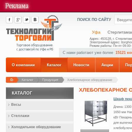
ПОИСК ПО САЙТУ
Уфа
Стерлитама
Адрес: 453128, г. Стерлитам
Электронный адрес: ttorghov
Режим работы: Пн-пт 09.00-
С нами работают уже более
15121 к
О компании
Каталог
Новости
Акции
По
Каталог
Продукция
Хлебопекарное оборудование
ХЛЕБОПЕКАРНОЕ 
КАТАЛОГ
Шкаф пека
Весы
Длина: 1300
1650 мм Нап
Стеллажи
кВт Пекарн
для выпечки
Холодильное оборудование
хлебобулоч