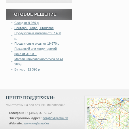
ГОТОВОЕ РЕШЕНИЕ
Склад от 9 980 р
Ресторан, кафе , столовая
Продуктовый магазин от 87 430
р.
Продуктовые ряды от 19 670 р
Пекарский или кондитерский
цеха от 31 98...
Магазин прилавочного типа от 41
260 р
Бутик от 12 390 р
ЦЕНТР ПОДДЕРЖКИ:
Мы ответим на все возникшие вопросы:
Телефон:
+7 (3473) 41-62-02
Электронный адрес:
ttorghovli@mail.ru
Web-site:
www.torgtehnol.ru