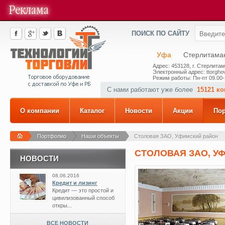
ПОИСК ПО САЙТУ
Уфа
Стерлитама
Адрес: 453128, г. Стерлитам
Электронный адрес: ttorghov
Режим работы: Пн-пт 09.00-
С нами работают уже более
15121 к
О компании
Каталог
Новости
Акции
По
Портфолио
Наши объекты
Столовая ЗАО, Уфимский район
СТОЛОВАЯ ЗАО, У
НОВОСТИ
08.06.2016
Кредит и лизинг
Кредит — это простой и
цивилизованный способ
откры...
ВСЕ НОВОСТИ