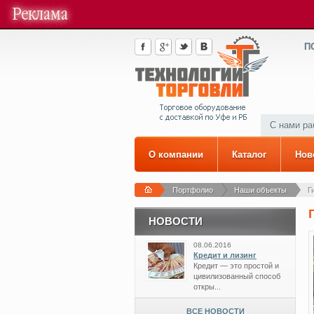
П
С нами р
О компании
Каталог
Нов
Портфолио
Наши объекты
Г
НОВОСТИ
08.06.2016
Кредит и лизинг
Кредит — это простой и
цивилизованный способ
откры...
ВСЕ НОВОСТИ