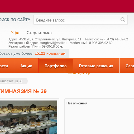
ОИСК ПО САЙТУ
Уфа
Стерлитамак
Адрес: 453128, г. Стерлитамак, ул. Лазурная, 11
Телефон: +7 (3473) 41-62-02
Электронный адрес: ttorghovli@mail.ru
Мобильный: 8 905 308 92 32
Режим работы: Пн-пт 09.00-18.00 ч.
аботают уже более
15121 компаний
ости
Акции
Портфолио
Готовые решения
Сер
Call-центр
имнаязия № 39
ГИМНАЯЗИЯ № 39
Нет описания