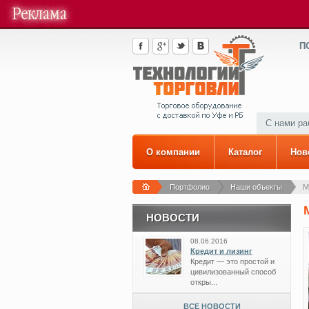
П
С нами р
О компании
Каталог
Нов
Портфолио
Наши объекты
М
НОВОСТИ
08.06.2016
Кредит и лизинг
Кредит — это простой и
цивилизованный способ
откры...
ВСЕ НОВОСТИ