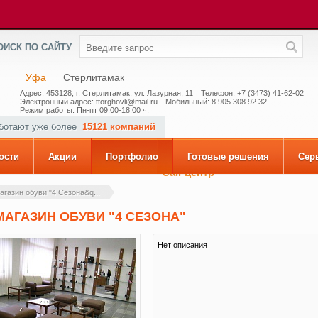
ОИСК ПО САЙТУ
Уфа
Стерлитамак
Адрес: 453128, г. Стерлитамак, ул. Лазурная, 11
Телефон: +7 (3473) 41-62-02
Электронный адрес: ttorghovli@mail.ru
Мобильный: 8 905 308 92 32
Режим работы: Пн-пт 09.00-18.00 ч.
аботают уже более
15121 компаний
ости
Акции
Портфолио
Готовые решения
Сер
Call-центр
агазин обуви "4 Сезона&q...
МАГАЗИН ОБУВИ "4 СЕЗОНА"
Нет описания