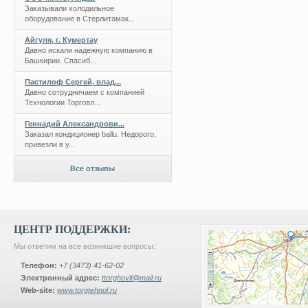
Заказывали холодильное
оборудование в Стерлитамак...
Айгуля, г. Кумертау
Давно искали надежную компанию в
Башкирии. Спасиб...
Пастилоф Сергей, влад...
Давно сотрудничаем с компанией
Технологии Торговл...
Геннадий Александрови...
Заказал кондиционер ballu. Недорого,
привезли в у...
Все отзывы
ЦЕНТР ПОДДЕРЖКИ:
Мы ответим на все возникшие вопросы:
Телефон:
+7 (3473) 41-62-02
Электронный адрес:
ttorghovli@mail.ru
Web-site:
www.torgtehnol.ru