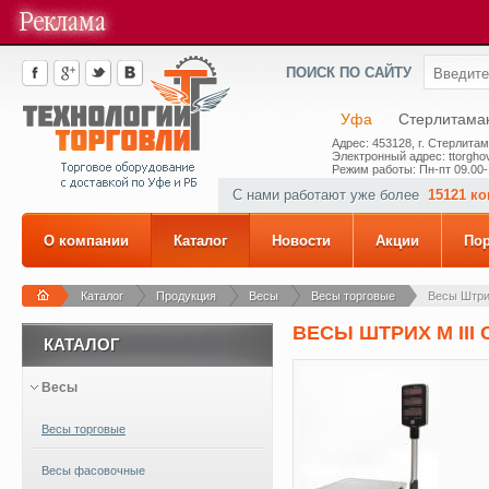
ПОИСК ПО САЙТУ
Уфа
Стерлитама
Адрес: 453128, г. Стерлитам
Электронный адрес: ttorghov
Режим работы: Пн-пт 09.00-
С нами работают уже более
15121 к
О компании
Каталог
Новости
Акции
По
Каталог
Продукция
Весы
Весы торговые
Весы Штрих
ВЕСЫ ШТРИХ M III С
КАТАЛОГ
Весы
Весы торговые
Весы фасовочные