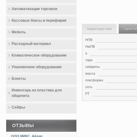
Автоматизация торговли
Кассовые боксы и перефирия
Характеристики
Гаранти
Мебель
НПВ
Расходный материал
НмПВ
е
Климатическое оборудование
тара
Упаковочное оборудование
габариты
масса
Бонеты
платформа
сеть
Инвентарь из пластика для
РТ
общепита
Сейфы
ОТЗЫВЫ
ООО МИКС, Айдар