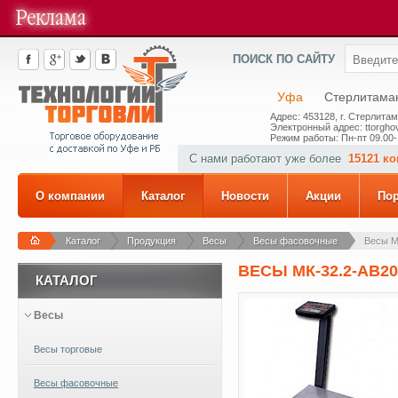
ПОИСК ПО САЙТУ
Уфа
Стерлитама
Адрес: 453128, г. Стерлитам
Электронный адрес: ttorghov
Режим работы: Пн-пт 09.00-
С нами работают уже более
15121 к
О компании
Каталог
Новости
Акции
По
Каталог
Продукция
Весы
Весы фасовочные
Весы М
ВЕСЫ МК-32.2-АВ20
КАТАЛОГ
Весы
Весы торговые
Весы фасовочные