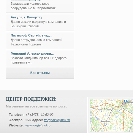
Заказывали холодильное
оборудование в Стерлитамак...
Айгуля, г. Кумертау
Давно искали надежную компанию в
Башкирии. Спасиб...
Пастилоф Сергей, влад...
Давно сотрудничаем с компанией
Технологии Торговл...
Геннадий Александрови...
Заказал кондиционер ballu. Недорого,
привезли в у...
Все отзывы
ЦЕНТР ПОДДЕРЖКИ:
Мы ответим на все возникшие вопросы:
Телефон:
+7 (3473) 41-62-02
Электронный адрес:
ttorghovli@mail.ru
Web-site:
www.torgtehnol.ru