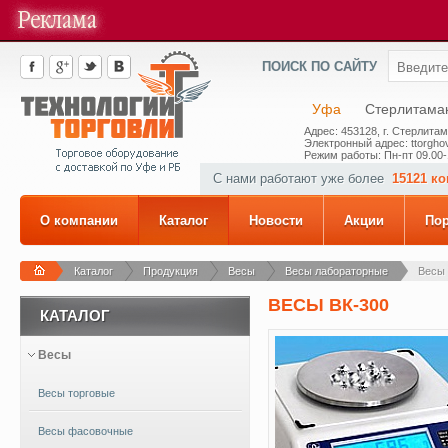
ПОИСК ПО САЙТУ
Уфа
Стерлитама
Адрес: 453128, г. Стерлитам
Электронный адрес: ttorghov
Режим работы: Пн-пт 09.00-
С нами работают уже более
15121 к
О компании
Каталог
Новости
Акции
По
Каталог
Продукция
Весы
Весы лабораторные
Весы 
ВЕСЫ ВК-300
КАТАЛОГ
Весы
Весы торговые
Весы фасовочные