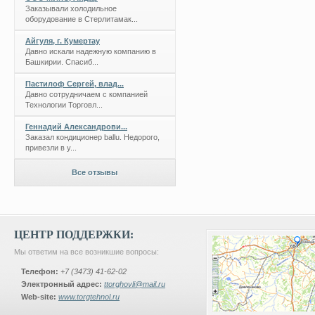
Заказывали холодильное
оборудование в Стерлитамак...
Айгуля, г. Кумертау
Давно искали надежную компанию в
Башкирии. Спасиб...
Пастилоф Сергей, влад...
Давно сотрудничаем с компанией
Технологии Торговл...
Геннадий Александрови...
Заказал кондиционер ballu. Недорого,
привезли в у...
Все отзывы
ЦЕНТР ПОДДЕРЖКИ:
Мы ответим на все возникшие вопросы:
Телефон:
+7 (3473) 41-62-02
Электронный адрес:
ttorghovli@mail.ru
Web-site:
www.torgtehnol.ru