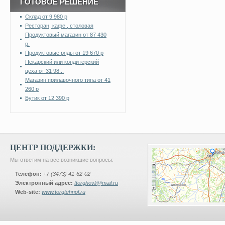
ГОТОВОЕ РЕШЕНИЕ
Склад от 9 980 р
Ресторан, кафе , столовая
Продуктовый магазин от 87 430
р.
Продуктовые ряды от 19 670 р
Пекарский или кондитерский
цеха от 31 98...
Магазин прилавочного типа от 41
260 р
Бутик от 12 390 р
ЦЕНТР ПОДДЕРЖКИ:
Мы ответим на все возникшие вопросы:
Телефон:
+7 (3473) 41-62-02
Электронный адрес:
ttorghovli@mail.ru
Web-site:
www.torgtehnol.ru