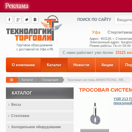
ПОИСК ПО САЙТУ
Уфа
Стерлитама
Адрес: 453128, г. Стерлитам
Электронный адрес: ttorghov
Режим работы: Пн-пт 09.00-
С нами работают уже более
15121 к
О компании
Каталог
Новости
Акции
По
Каталог
Продукция
Тросовая система ARMSTRONG, ME...
ТРОСОВАЯ СИСТЕМ
КАТАЛОГ
YGR 213 П
проходно
Весы
Стеллажи
Холодильное оборудование