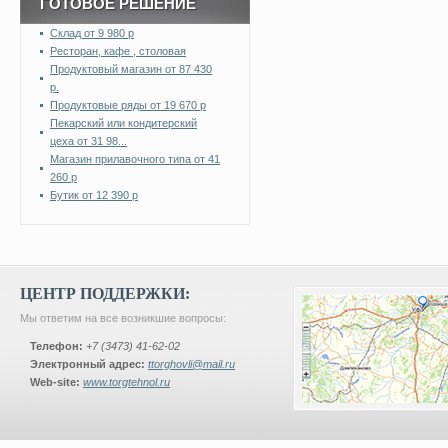
ГОТОВОЕ РЕШЕНИЕ
Склад от 9 980 р
Ресторан, кафе , столовая
Продуктовый магазин от 87 430
р.
Продуктовые ряды от 19 670 р
Пекарский или кондитерский
цеха от 31 98...
Магазин прилавочного типа от 41
260 р
Бутик от 12 390 р
ЦЕНТР ПОДДЕРЖКИ:
Мы ответим на все возникшие вопросы:
Телефон:
+7 (3473) 41-62-02
Электронный адрес:
ttorghovli@mail.ru
Web-site:
www.torgtehnol.ru