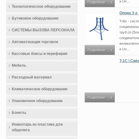
и Un...
Подробнее
Технологическое оборудование
Опора 3-х 
Бутиковое оборудование
Tritix - си
соединенных
СИСТЕМЫ ВЫЗОВА ПЕРСОНАЛА
труб (d-25m
соединителе
Автоматизация торговли
великолепно
и Un...
Подробнее
Кассовые боксы и перефирия
T-1C \ Свя
Мебель
Расходный материал
Климатическое оборудование
Подробнее
Упаковочное оборудование
Бонеты
Инвентарь из пластика для
общепита