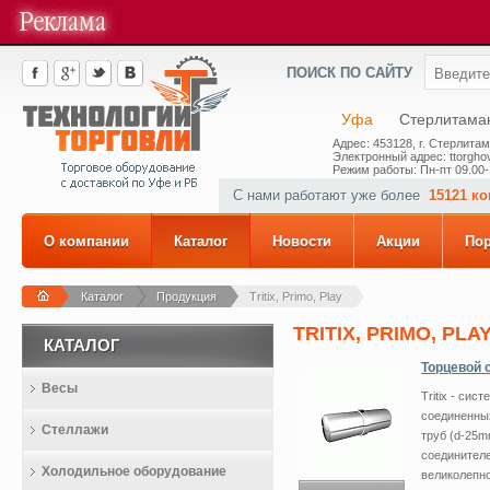
ПОИСК ПО САЙТУ
Уфа
Стерлитама
Адрес: 453128, г. Стерлитам
Электронный адрес: ttorghov
Режим работы: Пн-пт 09.00-
С нами работают уже более
15121 к
О компании
Каталог
Новости
Акции
По
Каталог
Продукция
Tritix, Primo, Play
TRITIX, PRIMO, PLA
КАТАЛОГ
Торцевой 
Весы
Tritix - си
соединенных
Стеллажи
труб (d-25m
соединителе
Холодильное оборудование
великолепно