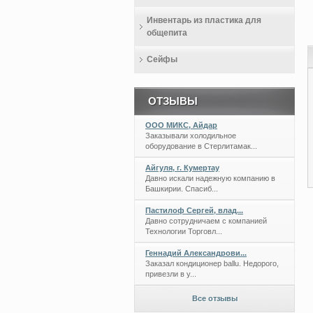
Инвентарь из пластика для
общепита
Сейфы
ОТЗЫВЫ
ООО МИКС, Айдар
Заказывали холодильное
оборудование в Стерлитамак...
Айгуля, г. Кумертау
Давно искали надежную компанию в
Башкирии. Спасиб...
Пастилоф Сергей, влад...
Давно сотрудничаем с компанией
Технологии Торговл...
Геннадий Александрови...
Заказал кондиционер ballu. Недорого,
привезли в у...
Все отзывы