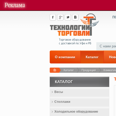
П
С нами р
О компании
Каталог
Нов
Каталог
Продукция
Климатич
КАТАЛОГ
Весы
Стеллажи
Холодильное оборудование