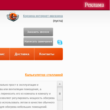
Корзина интернет-магазина
(
пуста
)
Заказать звонок
Написать замечания
вис
Доставка
Контакты
Калькулятор стеллажей
ально прост в эксплуатации и
ва или вентиляции помещения, а
 переносить его из комнаты в комнату и
 позволяет регулировать мощность обогрева
но использовать летом в качестве обычного
 для обогрева небольших помещений.