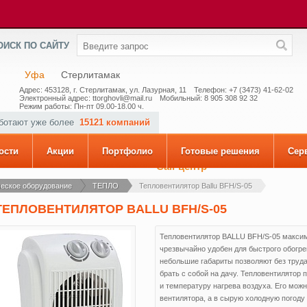
ОИСК ПО САЙТУ
Уфа
Стерлитамак
Адрес: 453128, г. Стерлитамак, ул. Лазурная, 11
Телефон: +7 (3473) 41-62-02
Электронный адрес: ttorghovli@mail.ru
Мобильный: 8 905 308 92 32
Режим работы: Пн-пт 09.00-18.00 ч.
аботают уже более
15121 компаний
ости
Акции
Портфолио
Готовые решения
Сер
Call-центр
еское оборудование
ТЕПЛО
Тепловентилятор Ballu BFH/S-05
ТЕПЛОВЕНТИЛЯТОР BALLU BFH/S-05
Тепловентилятор BALLU BFH/S-05 максим
чрезвычайно удобен для быстрого обогре
небольшие габариты позволяют без труда
брать с собой на дачу. Тепловентилятор
и температуру нагрева воздуха. Его мож
вентилятора, а в сырую холодную погоду