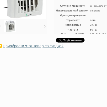
Ступени мощности
0/750/1500 Вт
Нагревательный элемент
спираль
Функция вращения
Термостат
есть
Напряжение
220 В
Частота
50 Гц
Габариты (В*Ш*Г)
240х210х128
Вес
1,0 кг
приобрести этот товар со скидкой