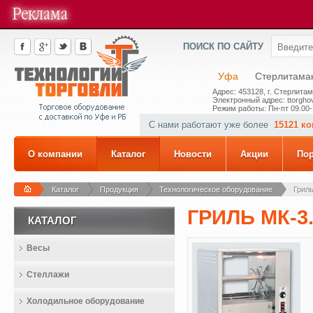
ПОИСК ПО САЙТУ
Уфа
Стерлитама
Адрес: 453128, г. Стерлитам
Электронный адрес: ttorghov
Режим работы: Пн-пт 09.00-
С нами работают уже более
15121 к
О компании
Каталог
Новости
Акции
По
Каталог
Продукция
Технологическое оборудование
Гриль
ГРИЛЬ МК-3.
КАТАЛОГ
Весы
Стеллажи
Холодильное оборудование