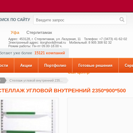
ОИСК ПО САЙТУ
Уфа
Стерлитамак
Адрес: 453128, г. Стерлитамак, ул. Лазурная, 11
Телефон: +7 (3473) 41-62-02
Электронный адрес: ttorghovli@mail.ru
Мобильный: 8 905 308 92 32
Режим работы: Пн-пт 09.00-18.00 ч.
аботают уже более
15121 компаний
ости
Акции
Портфолио
Готовые решения
Сер
Call-центр
и
Стеллаж угловой внутренний 235...
СТЕЛЛАЖ УГЛОВОЙ ВНУТРЕННИЙ 2350*900*500