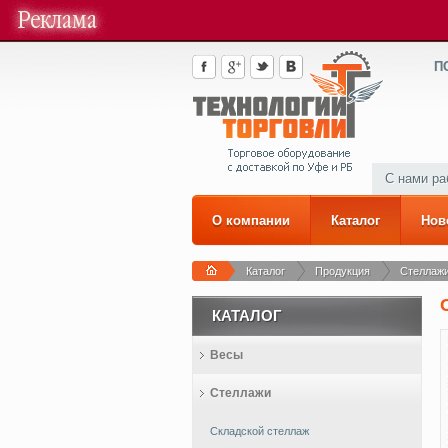
П
С нами р
О компании
Каталог
Нов
Каталог
Продукция
Стеллаж
КАТАЛОГ
Весы
Стеллажи
Складской стеллаж