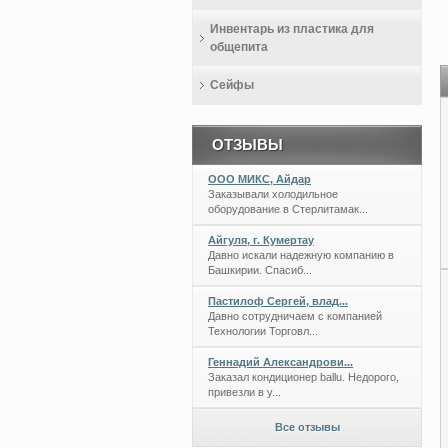
Инвентарь из пластика для
общепита
Сейфы
ОТЗЫВЫ
ООО МИКС, Айдар
Заказывали холодильное
оборудование в Стерлитамак...
Айгуля, г. Кумертау
Давно искали надежную компанию в
Башкирии. Спасиб...
Пастилоф Сергей, влад...
Давно сотрудничаем с компанией
Технологии Торговл...
Геннадий Александрови...
Заказал кондиционер ballu. Недорого,
привезли в у...
Все отзывы