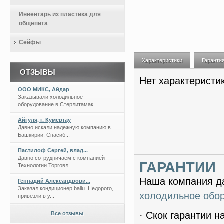
Инвентарь из пластика для
общепита
Сейфы
Характеристики
Гаранти
ОТЗЫВЫ
Нет характеристи
ООО МИКС, Айдар
Заказывали холодильное
оборудование в Стерлитамак...
Айгуля, г. Кумертау
Давно искали надежную компанию в
Башкирии. Спасиб...
Пастилоф Сергей, влад...
Давно сотрудничаем с компанией
ГАРАНТИИ
Технологии Торговл...
Наша компания да
Геннадий Александрови...
Заказал кондиционер ballu. Недорого,
холодильное обо
привезли в у...
· Скок гарантии 
Все отзывы