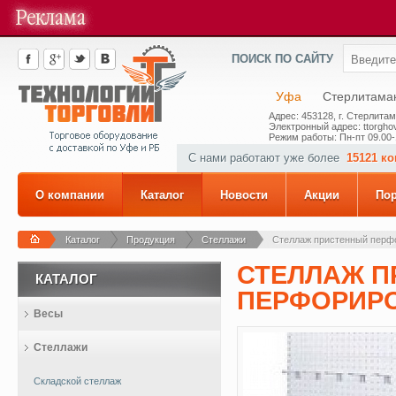
ПОИСК ПО САЙТУ
Уфа
Стерлитама
Адрес: 453128, г. Стерлитам
Электронный адрес: ttorghov
Режим работы: Пн-пт 09.00-
С нами работают уже более
15121 к
О компании
Каталог
Новости
Акции
По
Каталог
Продукция
Стеллажи
Стеллаж пристенный перфо
СТЕЛЛАЖ 
КАТАЛОГ
ПЕРФОРИРО
Весы
Стеллажи
Складской стеллаж