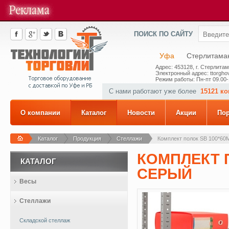
ПОИСК ПО САЙТУ
Уфа
Стерлитама
Адрес: 453128, г. Стерлитам
Электронный адрес: ttorghov
Режим работы: Пн-пт 09.00-
С нами работают уже более
15121 к
О компании
Каталог
Новости
Акции
По
Каталог
Продукция
Стеллажи
Комплект полок SB 100*60М 
КОМПЛЕКТ П
КАТАЛОГ
СЕРЫЙ
Весы
Стеллажи
Складской стеллаж