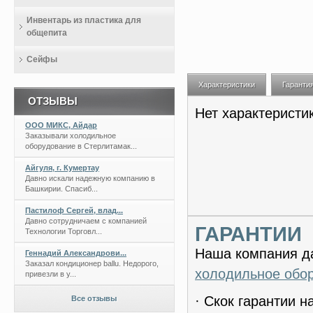
Инвентарь из пластика для
общепита
Сейфы
Характеристики
Гаранти
ОТЗЫВЫ
Нет характеристи
ООО МИКС, Айдар
Заказывали холодильное
оборудование в Стерлитамак...
Айгуля, г. Кумертау
Давно искали надежную компанию в
Башкирии. Спасиб...
Пастилоф Сергей, влад...
Давно сотрудничаем с компанией
ГАРАНТИИ
Технологии Торговл...
Наша компания да
Геннадий Александрови...
Заказал кондиционер ballu. Недорого,
холодильное обо
привезли в у...
· Скок гарантии 
Все отзывы