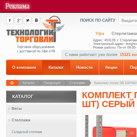
ПОИСК ПО САЙТУ
Уфа
Стерлитама
Адрес: 453128, г. Стерлитам
Электронный адрес: ttorghov
Режим работы: Пн-пт 09.00-
С нами работают уже более
15121 к
О компании
Каталог
Новости
Акции
По
Каталог
Продукция
Стеллажи
Комплект полок SB 100*60/4
КОМПЛЕКТ П
КАТАЛОГ
ШТ) СЕРЫЙ
Весы
Стеллажи
Складской стеллаж