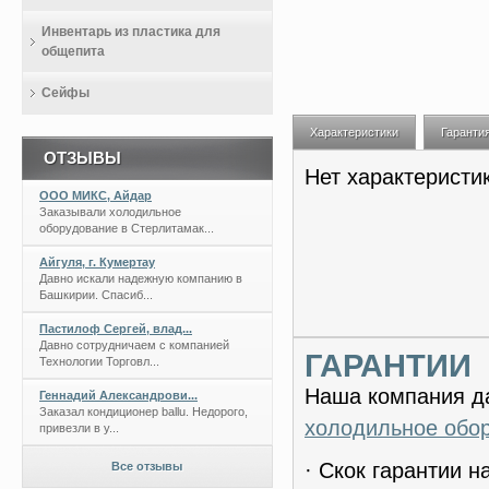
Инвентарь из пластика для
общепита
Сейфы
Характеристики
Гаранти
ОТЗЫВЫ
Нет характеристи
ООО МИКС, Айдар
Заказывали холодильное
оборудование в Стерлитамак...
Айгуля, г. Кумертау
Давно искали надежную компанию в
Башкирии. Спасиб...
Пастилоф Сергей, влад...
Давно сотрудничаем с компанией
ГАРАНТИИ
Технологии Торговл...
Наша компания да
Геннадий Александрови...
Заказал кондиционер ballu. Недорого,
холодильное обо
привезли в у...
· Скок гарантии 
Все отзывы