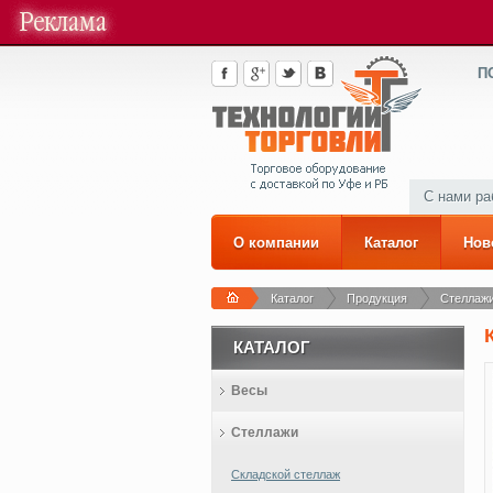
П
С нами р
О компании
Каталог
Нов
Каталог
Продукция
Стеллаж
КАТАЛОГ
Весы
Стеллажи
Складской стеллаж