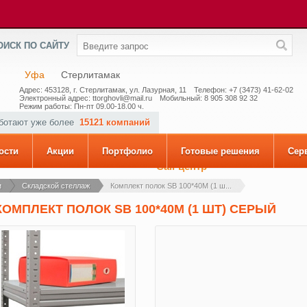
ОИСК ПО САЙТУ
Уфа
Стерлитамак
Адрес: 453128, г. Стерлитамак, ул. Лазурная, 11
Телефон: +7 (3473) 41-62-02
Электронный адрес: ttorghovli@mail.ru
Мобильный: 8 905 308 92 32
Режим работы: Пн-пт 09.00-18.00 ч.
аботают уже более
15121 компаний
ости
Акции
Портфолио
Готовые решения
Сер
Call-центр
и
Складской стеллаж
Комплект полок SB 100*40М (1 ш...
КОМПЛЕКТ ПОЛОК SB 100*40М (1 ШТ) СЕРЫЙ