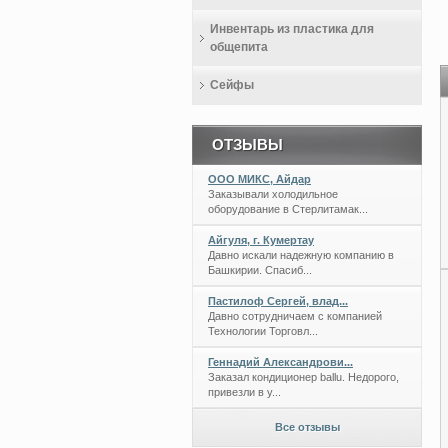
Инвентарь из пластика для
общепита
Сейфы
ОТЗЫВЫ
ООО МИКС, Айдар
Заказывали холодильное
оборудование в Стерлитамак...
Айгуля, г. Кумертау
Давно искали надежную компанию в
Башкирии. Спасиб...
Пастилоф Сергей, влад...
Давно сотрудничаем с компанией
Технологии Торговл...
Геннадий Александрови...
Заказал кондиционер ballu. Недорого,
привезли в у...
Все отзывы