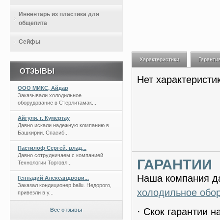
Инвентарь из пластика для
общепита
Сейфы
Характеристики
Гаранти
ОТЗЫВЫ
Нет характеристи
ООО МИКС, Айдар
Заказывали холодильное
оборудование в Стерлитамак...
Айгуля, г. Кумертау
Давно искали надежную компанию в
Башкирии. Спасиб...
Пастилоф Сергей, влад...
Давно сотрудничаем с компанией
ГАРАНТИИ
Технологии Торговл...
Наша компания да
Геннадий Александрови...
Заказал кондиционер ballu. Недорого,
холодильное обо
привезли в у...
· Скок гарантии 
Все отзывы