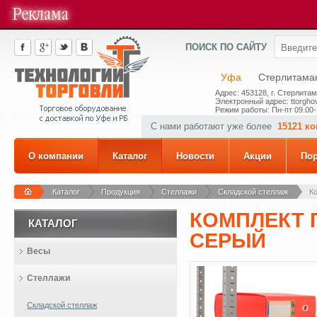
ПОИСК ПО САЙТУ
Уфа
Стерлитама
Адрес: 453128, г. Стерлитам
Электронный адрес: ttorghov
Режим работы: Пн-пт 09.00-
С нами работают уже более
15121 к
О компании
Каталог
Новости
Акции
По
Каталог
Продукция
Стеллажи
Складской стеллаж
Ко
КОМПЛЕКТ П
КАТАЛОГ
СЕРЫЙ
Весы
Стеллажи
Складской стеллаж