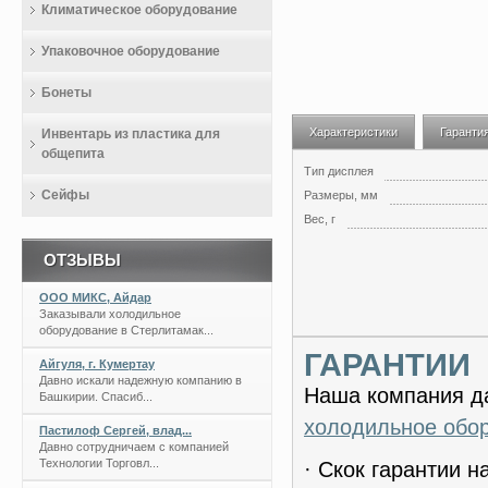
Климатическое оборудование
Упаковочное оборудование
Бонеты
Характеристики
Гаранти
Инвентарь из пластика для
общепита
Тип дисплея
Сейфы
Размеры, мм
Вес, г
ОТЗЫВЫ
ООО МИКС, Айдар
Заказывали холодильное
оборудование в Стерлитамак...
ГАРАНТИИ
Айгуля, г. Кумертау
Давно искали надежную компанию в
Наша компания да
Башкирии. Спасиб...
холодильное обо
Пастилоф Сергей, влад...
Давно сотрудничаем с компанией
Технологии Торговл...
· Скок гарантии 