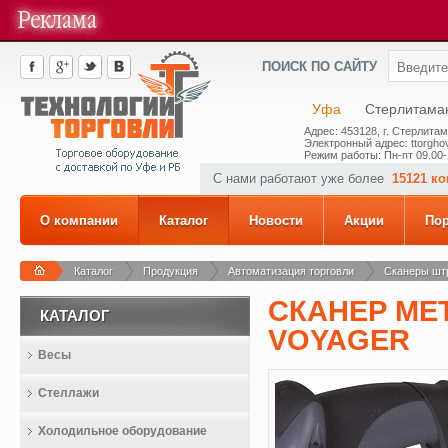
ПОИСК ПО САЙТУ
Уфа
Стерлитама
Адрес: 453128, г. Стерлитам
Электронный адрес: ttorghov
Режим работы: Пн-пт 09.00-
С нами работают уже более
15121 к
О компании
Каталог
Новости
Акции
По
Каталог
Продукция
Автоматизация торговли
Сканеры шт
СКАНЕР ME
КАТАЛОГ
VOYAGER
Весы
Стеллажи
Холодильное оборудование