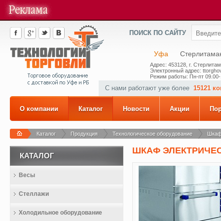
ПОИСК ПО САЙТУ
Уфа
Стерлитама
Адрес: 453128, г. Стерлитам
Электронный адрес: ttorghov
Режим работы: Пн-пт 09.00-
С нами работают уже более
15121 к
О компании
Каталог
Новости
Акции
По
Каталог
Продукция
Технологическое оборудование
Шкаф
ШКАФ ЭЛЕКТРИЧЕ
КАТАЛОГ
Весы
Стеллажи
Холодильное оборудование