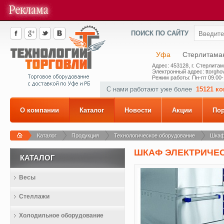
ПОИСК ПО САЙТУ
Уфа
Стерлитама
Адрес: 453128, г. Стерлитам
Электронный адрес: ttorghov
Режим работы: Пн-пт 09.00-
С нами работают уже более
15121 к
О компании
Каталог
Новости
Акции
По
Каталог
Продукция
Технологическое оборудование
Шкаф
ШКАФ ЭЛЕКТРИЧЕ
КАТАЛОГ
Весы
Стеллажи
Холодильное оборудование