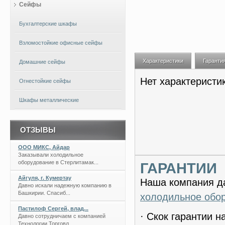
Сейфы
Бухгалтерские шкафы
Взломостойкие офисные сейфы
Характеристики
Гаранти
Домашние сейфы
Нет характеристи
Огнестойкие сейфы
Шкафы металлические
ОТЗЫВЫ
ООО МИКС, Айдар
Заказывали холодильное
оборудование в Стерлитамак...
ГАРАНТИИ
Айгуля, г. Кумертау
Наша компания да
Давно искали надежную компанию в
Башкирии. Спасиб...
холодильное обо
Пастилоф Сергей, влад...
· Скок гарантии 
Давно сотрудничаем с компанией
Технологии Торговл...