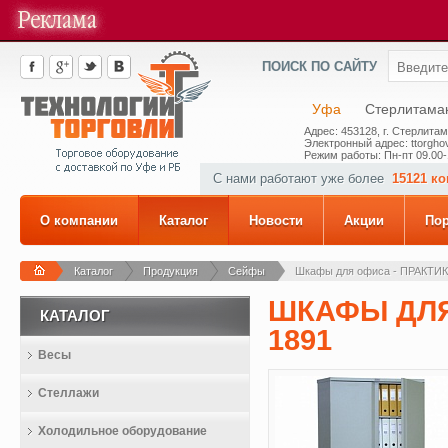
ПОИСК ПО САЙТУ
Уфа
Стерлитама
Адрес: 453128, г. Стерлитам
Электронный адрес: ttorghov
Режим работы: Пн-пт 09.00-
С нами работают уже более
15121 к
О компании
Каталог
Новости
Акции
По
Каталог
Продукция
Сейфы
Шкафы для офиса - ПРАКТИК 
ШКАФЫ ДЛЯ
КАТАЛОГ
1891
Весы
Стеллажи
Холодильное оборудование