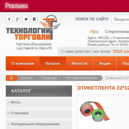
ПОИСК ПО САЙТУ
Уфа
Стерлитама
Адрес: 453128, г. Стерлитам
Электронный адрес: ttorghov
Режим работы: Пн-пт 09.00-
С нами работают уже более
15121 к
О компании
Каталог
Новости
Акции
По
Каталог
Продукция
Расходный материал
Этикетлента 22
ЭТИКЕТЛЕНТА 22*1
КАТАЛОГ
Весы
Стеллажи
Холодильное оборудование