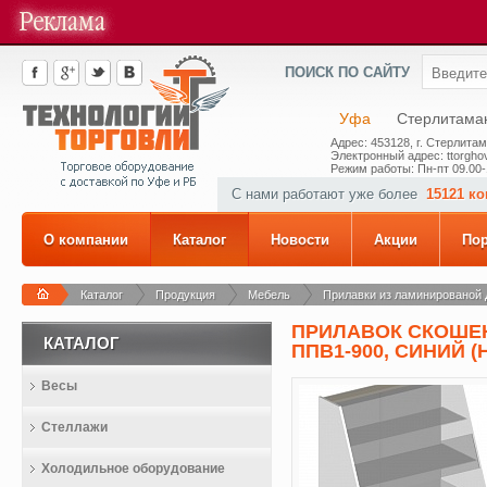
ПОИСК ПО САЙТУ
Уфа
Стерлитама
Адрес: 453128, г. Стерлитам
Электронный адрес: ttorghov
Режим работы: Пн-пт 09.00-
С нами работают уже более
15121 к
О компании
Каталог
Новости
Акции
По
Каталог
Продукция
Мебель
Прилавки из ламинированой
ПРИЛАВОК СКОШЕН
КАТАЛОГ
ППВ1-900, СИНИЙ (Н
Весы
Стеллажи
Холодильное оборудование