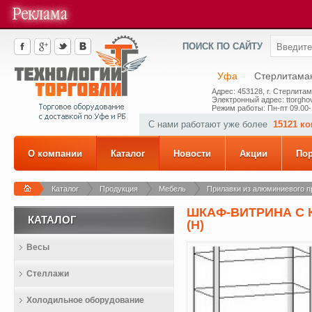
ПОИСК ПО САЙТУ
Уфа
Стерлитама
Адрес: 453128, г. Стерлитам
Электронный адрес: ttorghov
Режим работы: Пн-пт 09.00-
С нами работают уже более
15121 к
О компании
Каталог
Новости
Акции
По
Каталог
Продукция
Мебель
Прилавки из алюминиевого п
ШКАФ-ВИТРИНА С К
КАТАЛОГ
(Н)
Весы
Стеллажи
Холодильное оборудование