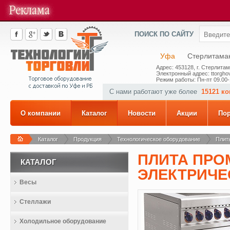
ПОИСК ПО САЙТУ
Уфа
Стерлитама
Адрес: 453128, г. Стерлитам
Электронный адрес: ttorghov
Режим работы: Пн-пт 09.00-
С нами работают уже более
15121 к
О компании
Каталог
Новости
Акции
По
Каталог
Продукция
Технологическое оборудование
Плит
ПЛИТА ПР
КАТАЛОГ
ЭЛЕКТРИЧЕ
Весы
Стеллажи
Холодильное оборудование