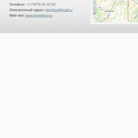
Телефон:
+7 (3473) 41-62-02
Электронный адрес:
ttorghovli@mail.ru
Web-site:
www.torgtehnol.ru