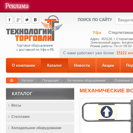
ПОИСК ПО САЙТУ
Уфа
Стерлитама
Адрес: 453128, г. Стерлитам
Электронный адрес: ttorghov
Режим работы: Пн-пт 09.00-
С нами работают уже более
15121 к
О компании
Каталог
Новости
Акции
По
Каталог
Продукция
Бутиковое оборудование
Охранные 
МЕХАНИЧЕСКИЕ ВОР
КАТАЛОГ
Весы
Стеллажи
Холодильное оборудование