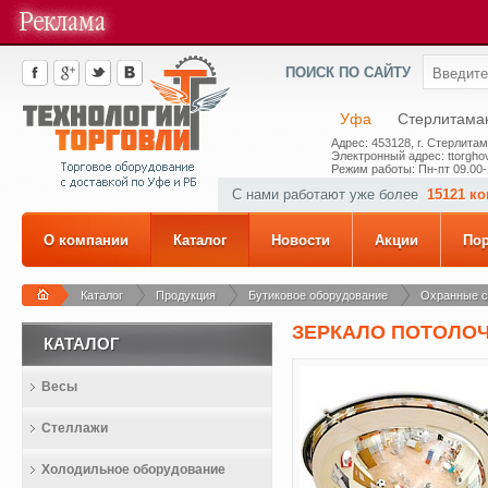
ПОИСК ПО САЙТУ
Уфа
Стерлитама
Адрес: 453128, г. Стерлитам
Электронный адрес: ttorghov
Режим работы: Пн-пт 09.00-
С нами работают уже более
15121 к
О компании
Каталог
Новости
Акции
По
Каталог
Продукция
Бутиковое оборудование
Охранные 
ЗЕРКАЛО ПОТОЛОЧН
КАТАЛОГ
Весы
Стеллажи
Холодильное оборудование