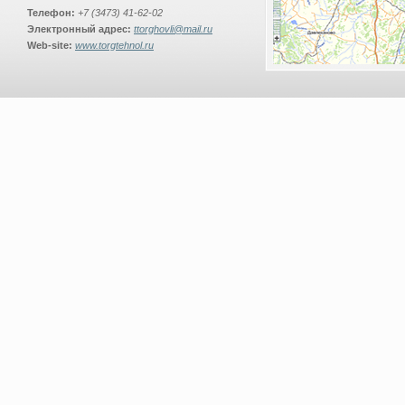
Телефон:
+7 (3473) 41-62-02
Электронный адрес:
ttorghovli@mail.ru
Web-site:
www.torgtehnol.ru