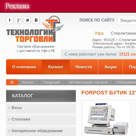
ПОИСК ПО САЙТУ
Уфа
Стерлитама
Адрес: 453128, г. Стерлитам
Электронный адрес: ttorghov
Режим работы: Пн-пт 09.00-
С нами работают уже более
15121 к
О компании
Каталог
Новости
Акции
По
Каталог
Продукция
Автоматизация торговли
Оборудовани
FORPOST БУТИК 12
КАТАЛОГ
Весы
Стеллажи
Холодильное оборудование