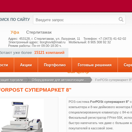
ОИСК ПО САЙТУ
Уфа
Стерлитамак
Адрес: 453128, г. Стерлитамак, ул. Лазурная, 11
Телефон: +7 (3473) 41-62-02
Электронный адрес: ttorghovli@mail.ru
Мобильный: 8 905 308 92 32
Режим работы: Пн-пт 09.00-18.00 ч.
аботают уже более
15121 компаний
ости
Акции
Портфолио
Готовые решения
Сер
Call-центр
зация торговли
Оборудование для автоматизации...
ForPOSt cупермаркет 8"
FORPOST CУПЕРМАРКЕТ 8"
POS-система
ForPOSt супермаркет 8"
с
компьютера и 8-ми дюймового монитора Po
специализированную клавиатуру с 84-ю
Фискальный регистратор FPrint-55К, исп
быстро напечатать чек даже с большим к
покупателей в кассовой зоне.