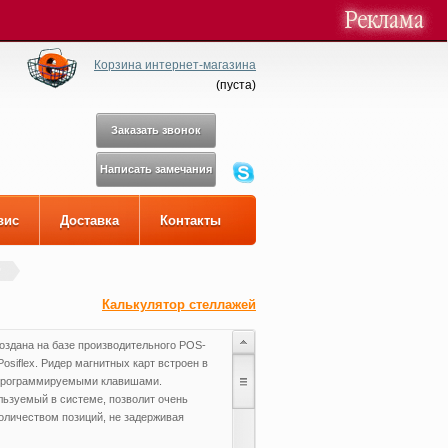
Корзина интернет-магазина
(
пуста
)
Заказать звонок
Написать замечания
вис
Доставка
Контакты
Калькулятор стеллажей
оздана на базе производительного POS-
siflex. Ридер магнитных карт встроен в
 программируемыми клавишами.
ользуемый в системе, позволит очень
оличеством позиций, не задерживая