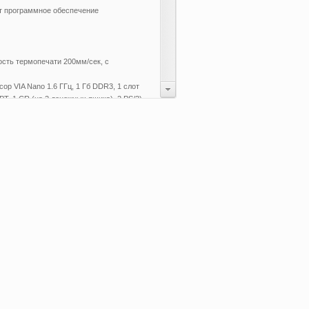
т программное обеспечение
ость термопечати 200мм/сек, c
ор VIA Nano 1.6 ГГц, 1 Гб DDR3, 1 слот
T, 1 CR (на 2 денежных ящика), 2 PS/2)
е 800х600)
ограммируемые клавиши)
 карт (на 1-2 дорожки)
ений для купюр, 9 отделений для монет)
олов, размеры символов 9,03 мм х 5,25
ального регистратора