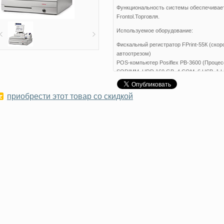
Функциональность системы обеспечивае
Frontol.Торговля.
Используемое оборудование:
Фискальный регистратор FPrint-55К (скор
автоотрезом)
POS-компьютер Posiflex PB-3600 (Процесс
SODIMM, HDD 160 GB, 4 COM, 6 USB, 1 LP
Влагозащищенный монитор 8" (разрешени
Специализированная клавиатура (84 пр
приобрести этот товар со скидкой
Встроенный в клавиатуру ридер магнитных
Денежный ящик Posiflex CR-4000 (5 отдел
Дисплей покупателя (2 строки по 20 симв
мм)
Сетевой фильтр
Доступные цвета: белый, черный
Дополнительные комплектации: без фиск