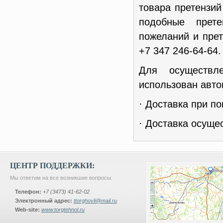
товара претензи
подобные прет
пожеланий и пре
+7 347 246-64-64.
Для осуществл
использован авто
· Доставка при по
· Доставка осуще
ЦЕНТР ПОДДЕРЖКИ:
Мы ответим на все возникшие вопросы:
Телефон:
+7 (3473) 41-62-02
Электронный адрес:
ttorghovli@mail.ru
Web-site:
www.torgtehnol.ru