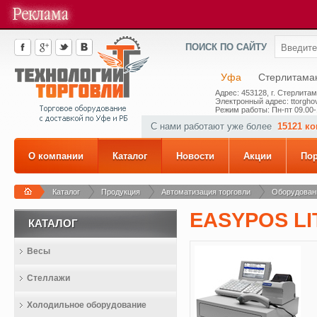
ПОИСК ПО САЙТУ
Уфа
Стерлитама
Адрес: 453128, г. Стерлитам
Электронный адрес: ttorghov
Режим работы: Пн-пт 09.00-
С нами работают уже более
15121 к
О компании
Каталог
Новости
Акции
По
Каталог
Продукция
Автоматизация торговли
Оборудовани
EASYPOS LI
КАТАЛОГ
Весы
Стеллажи
Холодильное оборудование