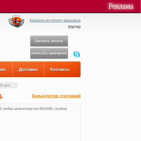
Корзина интернет-магазина
(
пуста
)
Заказать звонок
Написать замечания
вис
Доставка
Контакты
0 цел...
.
Калькулятор стеллажей
0, мойка цельнотянутая 450х500, глубина