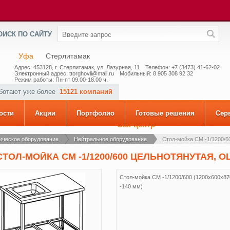
ОИСК ПО САЙТУ
Уфа
Стерлитамак
Адрес: 453128, г. Стерлитамак, ул. Лазурная, 11
Телефон: +7 (3473) 41-62-02
Электронный адрес: ttorghovli@mail.ru
Мобильный: 8 905 308 92 32
Режим работы: Пн-пт 09.00-18.00 ч.
аботают уже более
15121 компаний
ости
Акции
Портфолио
Готовые решения
Сер
Call-центр
ическое оборудование
Нейтральное оборудование
Стол-мойка CM -1/1200/60
СТОЛ-МОЙКА CM -1/1200/600 ЦЕЛЬНОТЯНУТАЯ, ОЦ
Стол-мойка CM -1/1200/600 (1200x600x87
-140 мм)