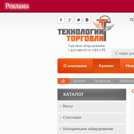
П
С нами р
О компании
Каталог
Нов
Каталог
Продукция
Технолог
КАТАЛОГ
Весы
Стеллажи
Холодильное оборудование