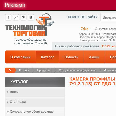
ПОИСК ПО САЙТУ
Уфа
Стерлитама
Адрес: 453128, г. Стерлитам
Электронный адрес: ttorghov
Режим работы: Пн-пт 09.00-
С нами работают уже более
15121 к
О компании
Каталог
Новости
Акции
По
Каталог
Продукция
Холодильное оборудование
Моноблок
КАМЕРА ПРОФИЛЬНАЯ 
КАТАЛОГ
7*1,2-1,13) СТ-РДО-
Весы
Стеллажи
Холодильное оборудование