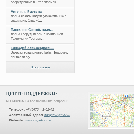
оборудование в Стерлитамак...
Айгуля, г. Кумертау
Давно искали надежную компанию в
Башкирии. Спасиб...
Пастилоф Сергей, влад...
Давно сотрудничаем с компанией
Технологии Торговл...
Геннадий Александрови...
Заказал кондиционер ballu. Недорого,
привезли в у...
Все отзывы
ЦЕНТР ПОДДЕРЖКИ:
Мы ответим на все возникшие вопросы:
Телефон:
+7 (3473) 41-62-02
Электронный адрес:
ttorghovli@mail.ru
Web-site:
www.torgtehnol.ru