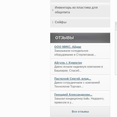
Инвентарь из пластика для
общепита
Сейфы
ОТЗЫВЫ
ООО МИКС, Айдар
Заказывали холодильное
оборудование в Стерлитамак...
Айгуля, г. Кумертау
Давно искали надежную компанию в
Башкирии. Спасиб...
Пастилоф Сергей, влад...
Давно сотрудничаем с компанией
Технологии Торговл...
Геннадий Александрови...
Заказал кондиционер ballu. Недорого,
привезли в у...
Все отзывы