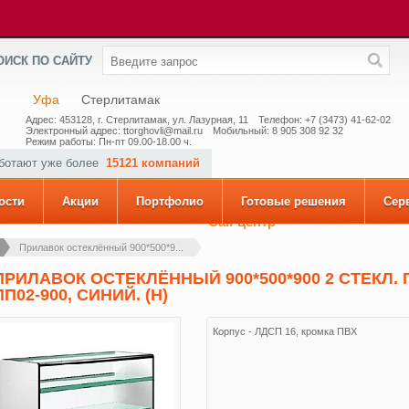
ОИСК ПО САЙТУ
Уфа
Стерлитамак
Адрес: 453128, г. Стерлитамак, ул. Лазурная, 11
Телефон: +7 (3473) 41-62-02
Электронный адрес: ttorghovli@mail.ru
Мобильный: 8 905 308 92 32
Режим работы: Пн-пт 09.00-18.00 ч.
аботают уже более
15121 компаний
ости
Акции
Портфолио
Готовые решения
Сер
Call-центр
Прилавок остеклённый 900*500*9...
ПРИЛАВОК ОСТЕКЛЁННЫЙ 900*500*900 2 СТЕКЛ.
ПП02-900, СИНИЙ. (Н)
Корпус - ЛДСП 16, кромка ПВХ