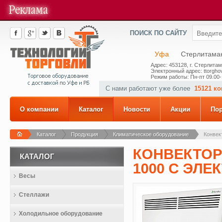
ПОИСК ПО САЙТУ
Уфа
Стерлитама
Адрес: 453128, г. Стерлитам
Электронный адрес: ttorghov
Режим работы: Пн-пт 09.00-
С нами работают уже более
15121 к
О компании
Каталог
Новости
Акции
По
Каталог
Продукция
Климатическое оборудование
Конвект
КОНВЕКТОР 
КАТАЛОГ
1000 С ЭЛ
Весы
Стеллажи
Холодильное оборудование