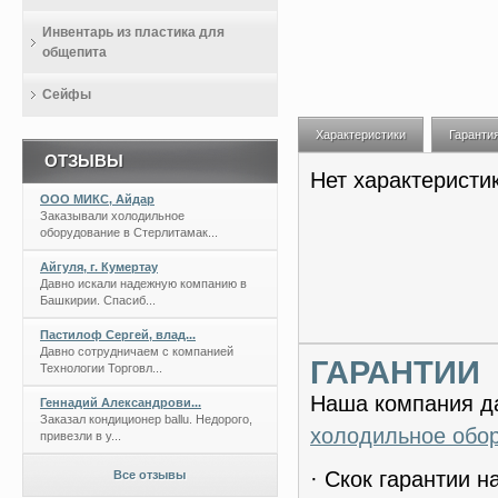
Инвентарь из пластика для
общепита
Сейфы
Характеристики
Гаранти
ОТЗЫВЫ
Нет характеристи
ООО МИКС, Айдар
Заказывали холодильное
оборудование в Стерлитамак...
Айгуля, г. Кумертау
Давно искали надежную компанию в
Башкирии. Спасиб...
Пастилоф Сергей, влад...
Давно сотрудничаем с компанией
ГАРАНТИИ
Технологии Торговл...
Наша компания да
Геннадий Александрови...
Заказал кондиционер ballu. Недорого,
холодильное обо
привезли в у...
· Скок гарантии 
Все отзывы