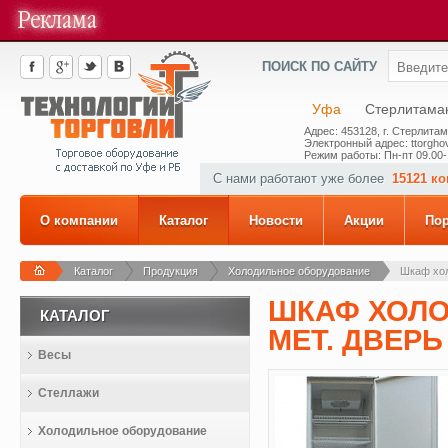
ПОИСК ПО САЙТУ
Уфа
Стерлитама
Адрес: 453128, г. Стерлитам
Электронный адрес: ttorghov
Режим работы: Пн-пт 09.00-
С нами работают уже более
15121 к
О компании
Каталог
Новости
Акции
По
Каталог
Продукция
Холодильное оборудование
Шкаф хол
ШКАФ ХОЛО
КАТАЛОГ
МЕТ. ДВЕРЬ (
Весы
Стеллажи
Холодильное оборудование