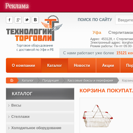
ПОИСК ПО САЙТУ
Уфа
Стерлитама
Адрес: 453128, г. Стерлитам
Электронный адрес: ttorghov
Режим работы: Пн-пт 09.00-
С нами работают уже более
15121 к
О компании
Каталог
Новости
Акции
По
Каталог
Продукция
Кассовые боксы и перефирия
Корзина
КОРЗИНА ПОКУПАТ. 
КАТАЛОГ
Весы
Стеллажи
Холодильное оборудование