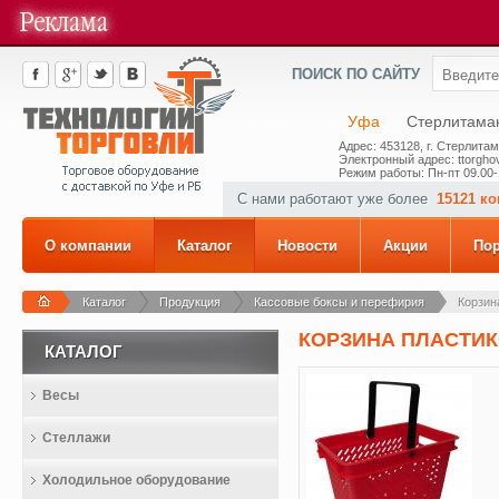
ПОИСК ПО САЙТУ
Уфа
Стерлитама
Адрес: 453128, г. Стерлитам
Электронный адрес: ttorghov
Режим работы: Пн-пт 09.00-
С нами работают уже более
15121 к
О компании
Каталог
Новости
Акции
По
Каталог
Продукция
Кассовые боксы и перефирия
Корзин
КОРЗИНА ПЛАСТИК
КАТАЛОГ
Весы
Стеллажи
Холодильное оборудование