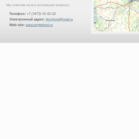
Мы ответим на все возникшие вопросы:
Телефон:
+7 (3473) 41-62-02
Электронный адрес:
ttorghovli@mail.ru
Web-site:
www.torgtehnol.ru