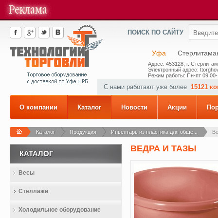
ПОИСК ПО САЙТУ
Уфа
Стерлитама
Адрес: 453128, г. Стерлитам
Электронный адрес: ttorghov
Режим работы: Пн-пт 09.00-
С нами работают уже более
15121 к
О компании
Каталог
Новости
Акции
По
Каталог
Продукция
Инвентарь из пластика для обще...
Ве
ВЕДРА И ТАЗЫ
КАТАЛОГ
Весы
Стеллажи
Холодильное оборудование