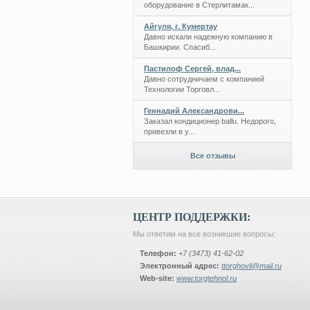
оборудование в Стерлитамак...
Айгуля, г. Кумертау
Давно искали надежную компанию в
Башкирии. Спасиб...
Пастилоф Сергей, влад...
Давно сотрудничаем с компанией
Технологии Торговл...
Геннадий Александрови...
Заказал кондиционер ballu. Недорого,
привезли в у...
Все отзывы
ЦЕНТР ПОДДЕРЖКИ:
Мы ответим на все возникшие вопросы:
Телефон:
+7 (3473) 41-62-02
Электронный адрес:
ttorghovli@mail.ru
Web-site:
www.torgtehnol.ru