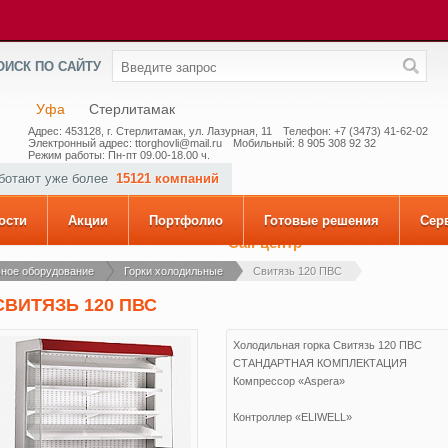
ОИСК ПО САЙТУ
Уфа
Стерлитамак
Адрес: 453128, г. Стерлитамак, ул. Лазурная, 11
Телефон: +7 (3473) 41-62-02
Электронный адрес: ttorghovli@mail.ru
Мобильный: 8 905 308 92 32
Режим работы: Пн-пт 09.00-18.00 ч.
аботают уже более
15121 компаний
ости
Акции
Портфолио
Готовые решения
Сер
Call-центр
ное оборудование
Горки холодильные
Свитязь 120 ПВС
СВИТЯЗЬ 120 ПВС
Холодильная горка Свитязь 120 ПВС
СТАНДАРТНАЯ КОМПЛЕКТАЦИЯ
Компрессор «Aspera»
Контроллер «ELIWELL»