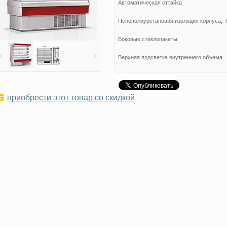
Автоматическая оттайка
Пенополиуретановая изоляция корпуса, 
Боковые стеклопакеты
Верхняя подсветка внутреннего объема
Ночные шторки
4 ряда полок с ценникодержателями
приобрести этот товар со скидкой
Стандартное цветовое исполнение
• красное пламя 3000 RAL
• легкий синий 5012 RAL