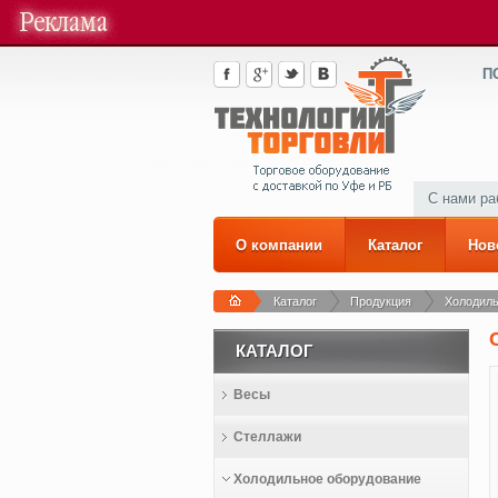
П
С нами р
О компании
Каталог
Нов
Каталог
Продукция
Холодиль
КАТАЛОГ
Весы
Стеллажи
Холодильное оборудование