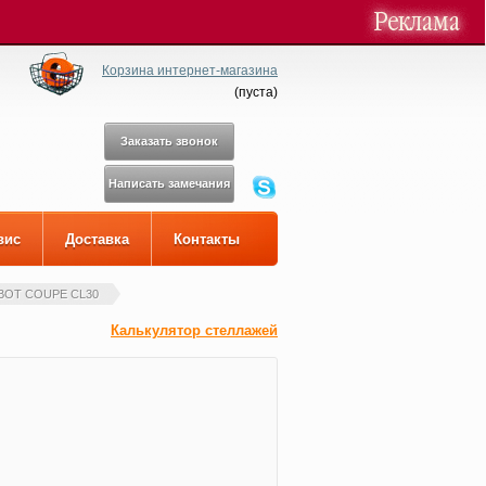
Корзина интернет-магазина
(
пуста
)
Заказать звонок
Написать замечания
вис
Доставка
Контакты
BOT COUPE CL30
Калькулятор стеллажей