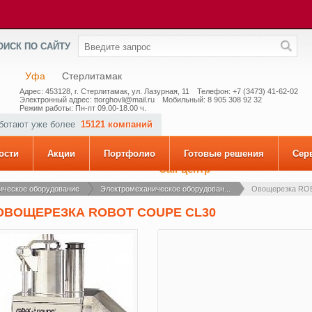
ОИСК ПО САЙТУ
Уфа
Стерлитамак
Адрес: 453128, г. Стерлитамак, ул. Лазурная, 11
Телефон: +7 (3473) 41-62-02
Электронный адрес: ttorghovli@mail.ru
Мобильный: 8 905 308 92 32
Режим работы: Пн-пт 09.00-18.00 ч.
аботают уже более
15121 компаний
ости
Акции
Портфолио
Готовые решения
Сер
Call-центр
ическое оборудование
Электромеханическое оборудован...
Овощерезка RO
ОВОЩЕРЕЗКА ROBOT COUPE CL30