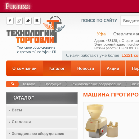
ПОИСК ПО САЙТУ
Уфа
Стерлитама
Адрес: 453128, г. Стерлитам
Электронный адрес: ttorghov
Режим работы: Пн-пт 09.00-
С нами работают уже более
15121 к
О компании
Каталог
Новости
Акции
По
Каталог
Продукция
Технологическое оборудование
Элек
МАШИНА ПРОТИРОЧ
КАТАЛОГ
Весы
Стеллажи
Холодильное оборудование