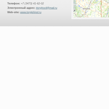
Телефон:
+7 (3473) 41-62-02
Электронный адрес:
ttorghovli@mail.ru
Web-site:
www.torgtehnol.ru