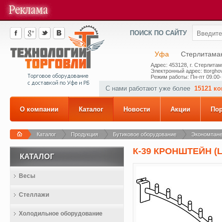
ПОИСК ПО САЙТУ
Уфа
Стерлитама
Адрес: 453128, г. Стерлитам
Электронный адрес: ttorghov
Режим работы: Пн-пт 09.00-
С нами работают уже более
15121 к
О компании
Каталог
Новости
Акции
По
Каталог
Продукция
Бутиковое оборудование
Экономпане
К-39 КРОНШТЕЙН (L-
КАТАЛОГ
Весы
Стеллажи
Холодильное оборудование