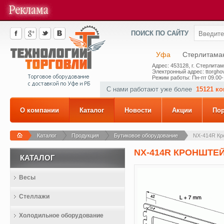
ПОИСК ПО САЙТУ
Уфа
Стерлитама
Адрес: 453128, г. Стерлитам
Электронный адрес: ttorghov
Режим работы: Пн-пт 09.00-
С нами работают уже более
15121 к
О компании
Каталог
Новости
Акции
По
Каталог
Продукция
Бутиковое оборудование
NX-414R Кро
NX-414R КРОНШТЕЙ
КАТАЛОГ
Весы
Стеллажи
Холодильное оборудование