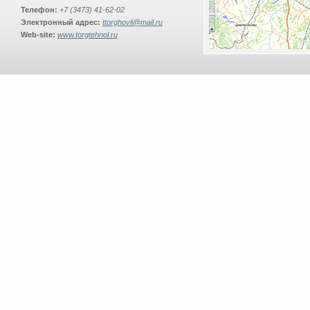
Телефон:
+7 (3473) 41-62-02
Электронный адрес:
ttorghovli@mail.ru
Web-site:
www.torgtehnol.ru