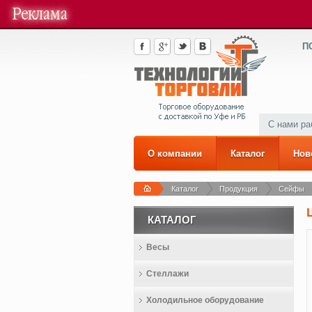
П
С нами р
О компании
Каталог
Нов
Каталог
Продукция
Сейфы
КАТАЛОГ
Весы
Стеллажи
Холодильное оборудование