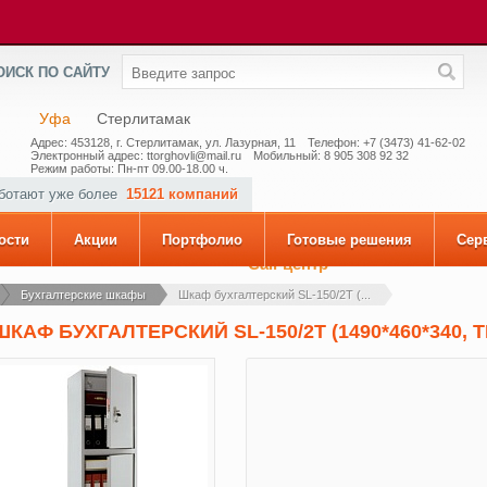
ОИСК ПО САЙТУ
Уфа
Стерлитамак
Адрес: 453128, г. Стерлитамак, ул. Лазурная, 11
Телефон: +7 (3473) 41-62-02
Электронный адрес: ttorghovli@mail.ru
Мобильный: 8 905 308 92 32
Режим работы: Пн-пт 09.00-18.00 ч.
аботают уже более
15121 компаний
ости
Акции
Портфолио
Готовые решения
Сер
Call-центр
Бухгалтерские шкафы
Шкаф бухгалтерский SL-150/2T (...
ШКАФ БУХГАЛТЕРСКИЙ SL-150/2T (1490*460*340, 